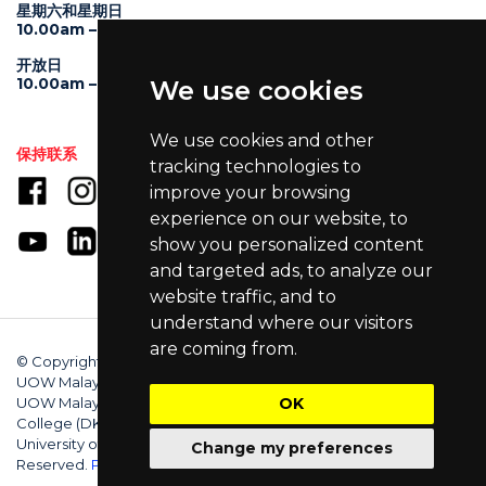
星期六和星期日
10.00am – 4.00pm
开放日
10.00am – 5.00pm
We use cookies
We use cookies and other
保持联系
tracking technologies to
improve your browsing
experience on our website, to
show you personalized content
and targeted ads, to analyze our
website traffic, and to
understand where our visitors
are coming from.
© Copyright 2025 University of Wollongong Malaysia (DU066(B)),
UOW Malaysia KDU Penang University College (DKU032(P)),
UOW Malaysia KDU College (DK280-01(B)), UOW Malaysia
OK
College (DK070(B)). Australian Provider ID (TEQSA): PRV12062.
University of Wollongong CRICOS Provider No: 00102E. All Rights
Change my preferences
Reserved.
Privacy Policy