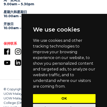
周一至周五
9.00am – 5.30pm
星期六和星期日
10.00am – 4.00pm
开放日
10.00am – 5.00pm
We use cookies
We use cookies and other
保持联系
tracking technologies to
improve your browsing
experience on our website, to
show you personalized content
and targeted ads, to analyze our
website traffic, and to
understand where our visitors
are coming from.
© Copyright 2025 University of Wollongong Malaysia (DU066(B)),
UOW Malaysia KDU Penang University College (DKU032(P)),
UOW Malaysia KDU College (DK280-01(B)), UOW Malaysia
OK
College (DK070(B)). Australian Provider ID (TEQSA): PRV12062.